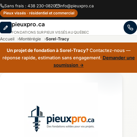
Sans frais : 438 230-0820
info@pieuxpro.ca
Pieux vissés · résidentiel et commercial
pieuxpro.ca
FONDATIONS SUR PIEUX VISSÉS AU QUÉBEC
Accueil
Montérégie
Sorel-Tracy
Un projet de fondation à Sorel-Tracy?
Contactez-nous —
réponse rapide, estimation sans engagement.
Demander une
soumission →