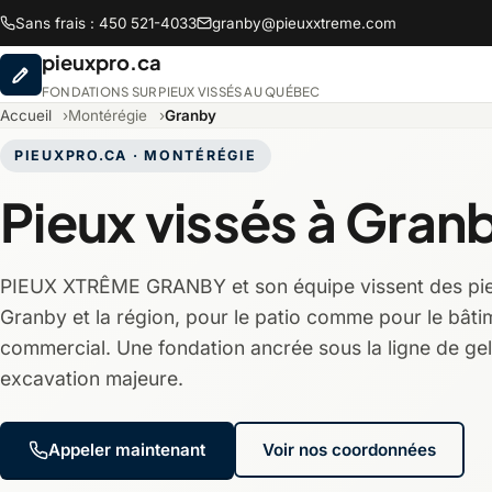
Sans frais : 450 521-4033
granby@pieuxxtreme.com
pieuxpro.ca
FONDATIONS SUR PIEUX VISSÉS AU QUÉBEC
Accueil
Montérégie
Granby
PIEUXPRO.CA · MONTÉRÉGIE
Pieux vissés à Gran
Abitibi-Témiscamingue
Ba
PIEUX XTRÊME GRANBY et son équipe vissent des pie
Chaudière-Appalaches
Cô
Granby et la région, pour le patio comme pour le bâti
commercial. Une fondation ancrée sous la ligne de gel
Lanaudière
La
excavation majeure.
Montréal
Mo
Appeler maintenant
Voir nos coordonnées
Saguenay-Lac-Saint-Jean