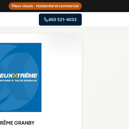
Pieux vissés · résidentiel et commercial
450 521-4033
→
Centre-du-Québec
Gaspésie–Îles-de-la-
Madeleine
Mauricie
Outaouais
TRÊME GRANBY