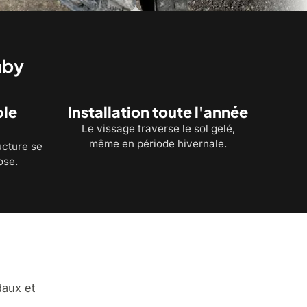
nby
ble
Installation toute l'année
Le vissage traverse le sol gelé,
même en période hivernale.
ucture se
ose.
daux et