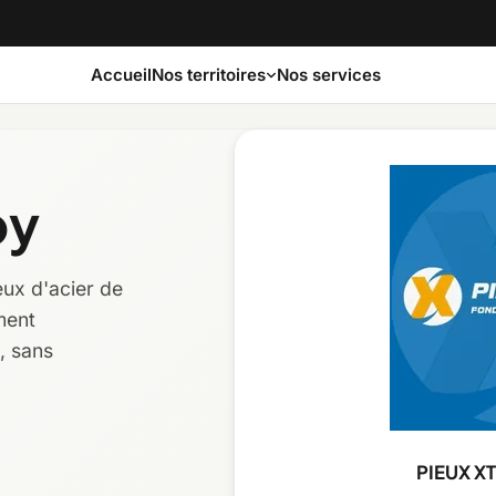
Accueil
Nos services
Nos territoires
by
s-Saint-Laurent
Capitale-Nationale
ux d'acier de
te-Nord
Estrie
ment
, sans
urentides
Laval
ntérégie
Nord-du-Québec
PIEUX X