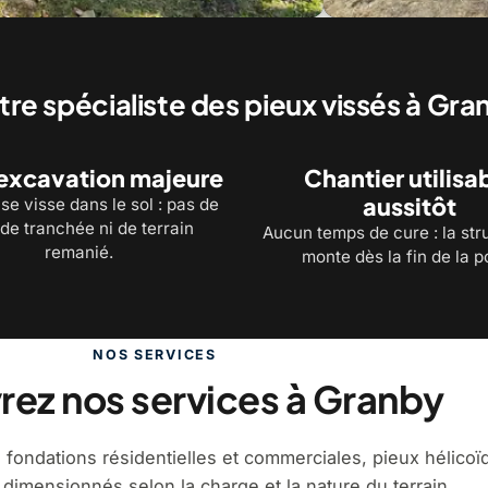
tre spécialiste des pieux vissés à Gra
excavation majeure
Chantier utilisa
aussitôt
se visse dans le sol : pas de
de tranchée ni de terrain
Aucun temps de cure : la str
remanié.
monte dès la fin de la p
NOS SERVICES
ez nos services à Granby
, fondations résidentielles et commerciales, pieux hélicoï
 dimensionnés selon la charge et la nature du terrain.