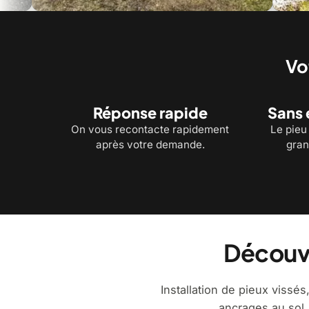
Vo
Réponse rapide
Sans 
On vous recontacte rapidement
Le pieu 
après votre demande.
gran
Découvr
Installation de pieux vissés
ancrages au sol,