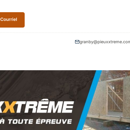
Courriel
granby@pieuxxtreme.co